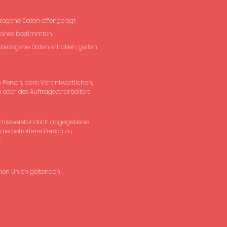
bezogene Daten offengelegt
 eines bestimmten
bezogene Daten erhalten, gelten
nen Person, dem Verantwortlichen,
 oder des Auftragsverarbeiters
 unmissverständlich abgegebene
die betroffene Person zu
.
chen Union geltenden