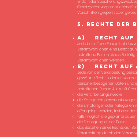
Entfällt der Speicherungszweck 
Gesetzgeber vorgeschriebene Sp
Vorschriften gesperrt oder gelösc
5. Rechte der 
a) Recht auf 
Jede betroffene Person hat das 
Verantwortlichen eine Bestätigu
betroffene Person dieses Bestätig
Verantwortlichen wenden.
b) Recht auf 
Jede von der Verarbeitung pers
gewährte Recht, jederzeit von de
personenbezogenen Daten und ein
betroffenen Person Auskunft übe
die Verarbeitungszwecke
die Kategorien personenbezogene
die Empfänger oder Kategorien 
offengelegt werden, insbesondere
falls möglich die geplante Dauer, 
die Festlegung dieser Dauer
das Bestehen eines Rechts auf B
Verarbeitung durch den Verantwo