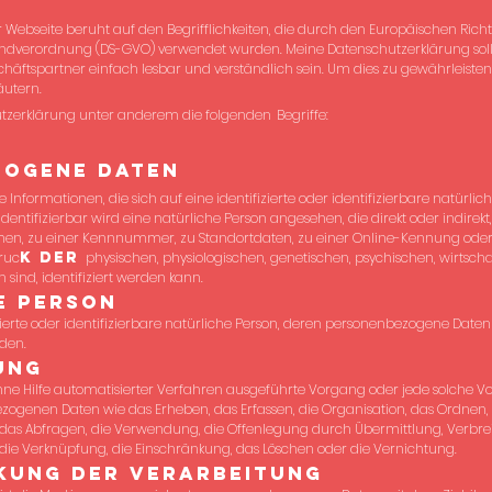
 Webseite beruht auf den Begrifflichkeiten, die durch den Europäischen Ric
dverordnung (DS-GVO) verwendet wurden. Meine Datenschutzerklärung soll so
ftspartner einfach lesbar und verständlich sein. Um dies zu gewährleisten
äutern.
utzerklärung unter anderem die folgenden
Begriffe:
zogene Daten
Informationen, die sich auf eine identifizierte oder identifizierbare natürli
 identifizierbar wird eine natürliche Person angesehen, die direkt oder indire
en, zu einer Kennnummer, zu Standortdaten, zu einer Online-Kennung ode
ruc
k der
physischen, physiologischen, genetischen, psychischen, wirtschaf
n sind, identifiziert werden kann.
e Person
fizierte oder identifizierbare natürliche Person, deren personenbezogene Dat
den.
ung
ohne Hilfe automatisierter Verfahren ausgeführte Vorgang oder jede solche 
nen Daten wie das Erheben, das Erfassen, die Organisation, das Ordnen, 
 das Abfragen, die Verwendung, die Offenlegung durch Übermittlung, Verbre
r die Verknüpfung, die Einschränkung, das Löschen oder die Vernichtung.
ung der Verarbeitung