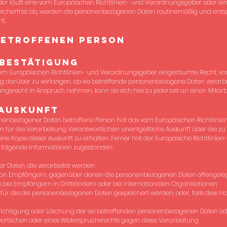
oder läuft eine vom Europäischen Richtlinien- und Verordnungsgeber oder 
eicherfrist ab, werden die personenbezogenen Daten routinemäßig und ents
ht.
betroffenen Person
Bestätigung
vom Europäischen Richtlinien- und Verordnungsgeber eingeräumte Recht, vo
ng darüber zu verlangen, ob sie betreffende personenbezogene Daten verarb
ungsrecht in Anspruch nehmen, kann sie sich hierzu jederzeit an einen Mitarb
Auskunft
onenbezogener Daten betroffene Person hat das vom Europäischen Richtlini
m für die Verarbeitung Verantwortlichen unentgeltliche Auskunft über die zu
e Kopie dieser Auskunft zu erhalten. Ferner hat der Europäische Richtlinie
r folgende Informationen zugestanden:
r Daten, die verarbeitet werden
von Empfängern, gegenüber denen die personenbezogenen Daten offengeleg
 bei Empfängern in Drittländern oder bei internationalen Organisationen
für die die personenbezogenen Daten gespeichert werden, oder, falls dies nicht
erichtigung oder Löschung der sie betreffenden personenbezogenen Daten od
rtlichen oder eines Widerspruchsrechts gegen diese Verarbeitung