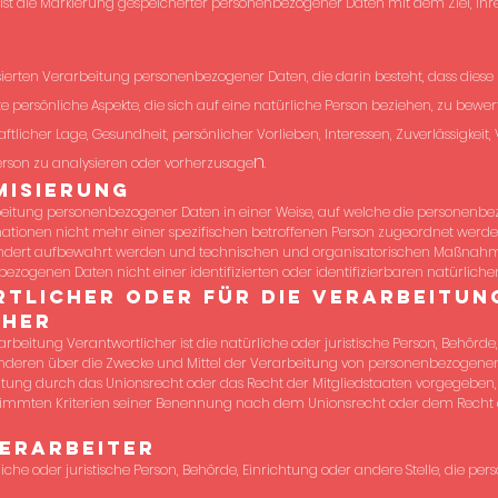
st die Markierung gespeicherter personenbezogener Daten mit dem Ziel, ihr
atisierten Verarbeitung personenbezogener Daten, die darin besteht, dass di
ersönliche Aspekte, die sich auf eine natürliche Person beziehen, zu bewer
aftlicher Lage, Gesundheit, persönlicher Vorlieben, Interessen, Zuverlässigkeit,
n.
erson zu analysieren oder vorherzusage
isierung
beitung personenbezogener Daten in einer Weise, auf welche die personen
ationen nicht mehr einer spezifischen betroffenen Person zugeordnet werde
ondert aufbewahrt werden und technischen und organisatorischen Maßnahme
bezogenen Daten nicht einer identifizierten oder identifizierbaren natürlic
licher oder für die Verarbeitun
cher
rbeitung Verantwortlicher ist die natürliche oder juristische Person, Behörde,
nderen über die Zwecke und Mittel der Verarbeitung von personenbezogenen 
itung durch das Unionsrecht oder das Recht der Mitgliedstaaten vorgegeben,
timmten Kriterien seiner Benennung nach dem Unionsrecht oder dem Recht 
erarbeiter
rliche oder juristische Person, Behörde, Einrichtung oder andere Stelle, die 