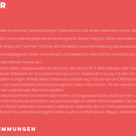
er
resse an meinen Dienstleistungen. Datenschutz hat einen besonders hohen St
tzlich ohne jede Angabe personenbezogener Daten möglich. Sofern eine betro
e in Anspruch nehmen möchte, könnte jedoch eine Verarbeitung personenbez
sonenbezogener Daten erforderlich und besteht für eine solche Verarbeitung 
 betroffenen Person ein.
ner Daten, beispielsweise des Namens, der Anschrift, E-Mail-Adresse oder T
ng mit der Datenschutz-Grundverordnung und in Übereinstimmung mit den für
estimmungen. Mittels dieser Datenschutzerklärung möchte ich die Öffentlich
n und verarbeiteten personenbezogenen Daten informieren. Ferner werden be
hnen zustehenden Rechte aufgeklärt.
ng Verantwortliche zahlreiche technische und organisatorische Maßnahmen 
e Internetseite verarbeiteten personenbezogenen Daten sicherzustellen. Denn
 Sicherheitslücken aufweisen, sodass ein absoluter Schutz nicht gewährlei
 Person frei, personenbezogene Daten auch auf alternativen Wegen, beispielsw
timmungen