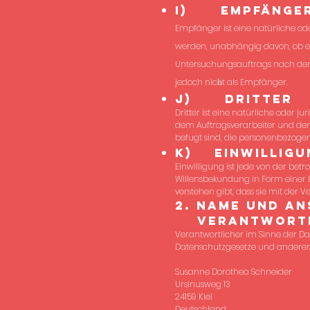
i) Empfänge
Empfänger ist eine natürliche od
werden, unabhängig davon, ob es
Untersuchungsauftrags nach dem
jedoch nic
h
t als Empfänger.
j) Dritter
Dritter ist eine natürliche oder 
dem Auftragsverarbeiter und den
befugt sind, die personenbezogen
k) Einwilligu
Einwilligung ist jede von der bet
Willensbekundung in Form einer E
verstehen gibt, dass sie mit der
2. Name und An
Verantwortl
Verantwortlicher im Sinne der D
Datenschutzgesetze und anderer
Susanne Dorothea Schneider
Ursinusweg 13
24159 Kiel
Deutschland