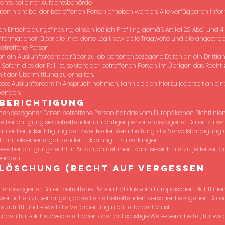
chts bei einer Aufsichtsbehörde
n nicht bei der betroffenen Person erhoben werden: Alle verfügbaren Infor
en Entscheidungsfindung einschließlich Profiling gemäß Artikel 22 Abs.1 und
Informationen über die involvierte Logik sowie die Tragweite und die angestr
betroffene Person
son ein Auskunftsrecht darüber zu, ob personenbezogene Daten an ein Drittlan
Sofern dies der Fall ist, so steht der betroffenen Person im Übrigen das Recht
der Übermittlung zu erhalten.
ses Auskunftsrecht in Anspruch nehmen, kann sie sich hierzu jederzeit an eine
wenden.
Berichtigung
onenbezogener Daten betroffene Person hat das vom Europäischen Richtlini
e Berichtigung sie betreffender unrichtiger personenbezogener Daten zu ver
 unter Berücksichtigung der Zwecke der Verarbeitung, die Vervollständigung 
mittels einer ergänzenden Erklärung — zu verlangen.
ses Berichtigungsrecht in Anspruch nehmen, kann sie sich hierzu jederzeit an
wenden.
Löschung (Recht auf Vergessen
onenbezogener Daten betroffene Person hat das vom Europäischen Richtlini
ortlichen zu verlangen, dass die sie betreffenden personenbezogenen Date
zutrifft und soweit die Verarbeitung nicht erforderlich ist:
den für solche Zwecke erhoben oder auf sonstige Weise verarbeitet, für wel