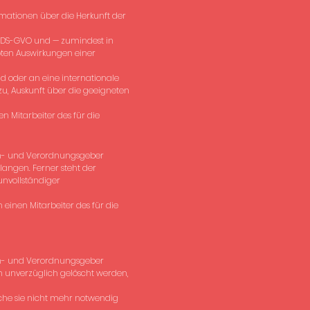
mationen über die Herkunft der
 4 DS-GVO und — zumindest in
ebten Auswirkungen einer
d oder an eine internationale
 zu, Auskunft über die geeigneten
n Mitarbeiter des für die
en- und Verordnungsgeber
langen. Ferner steht der
unvollständiger
 einen Mitarbeiter des für die
en- und Verordnungsgeber
n unverzüglich gelöscht werden,
che sie nicht mehr notwendig