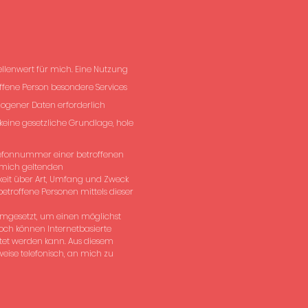
ellenwert für mich. Eine Nutzung
ffene Person besondere Services
ogener Daten erforderlich
keine gesetzliche Grundlage, hole
elefonnummer einer betroffenen
 mich geltenden
keit über Art, Umfang und Zweck
troffene Personen mittels dieser
umgesetzt, um einen möglichst
och können Internetbasierte
stet werden kann. Aus diesem
eise telefonisch, an mich zu