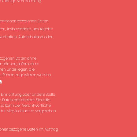
e künftige Verarbeitung
ese personenbezogenen Daten
ten, insbesondere, um Aspekte
 Verhalten, Aufenthaltsort oder
bezogenen Daten ohne
n können, sofern diese
n unterliegen, die
hen Person zugewiesen werden.
g
 Einrichtung oder andere Stelle,
Daten entscheidet. Sind die
 so kann der Verantwortliche
der Mitgliedstaaten vorgesehen
personenbezogene Daten im Auftrag