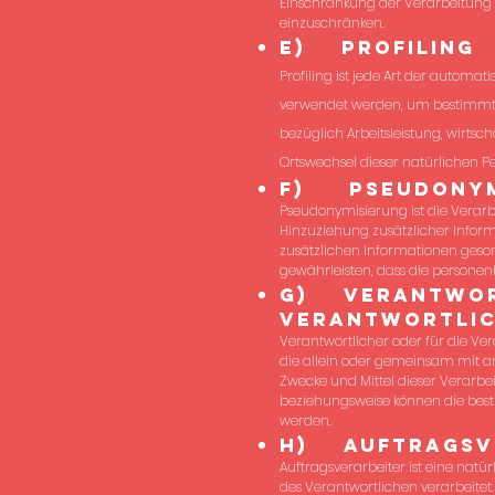
Einschränkung der Verarbeitung i
einzuschränken.
e) Profiling
Profiling ist jede Art der autom
verwendet werden, um bestimmte p
bezüglich Arbeitsleistung, wirtsch
Ortswechsel dieser natürlichen P
f) Pseudonym
Pseudonymisierung ist die Verar
Hinzuziehung zusätzlicher Inform
zusätzlichen Informationen ges
gewährleisten, dass die personen
g) Verantwort
Verantwortli
Verantwortlicher oder für die Vera
die allein oder gemeinsam mit a
Zwecke und Mittel dieser Verarbe
beziehungsweise können die bes
werden.
h) Auftragsv
Auftragsverarbeiter ist eine natü
des Verantwortlich
en verarbeitet.