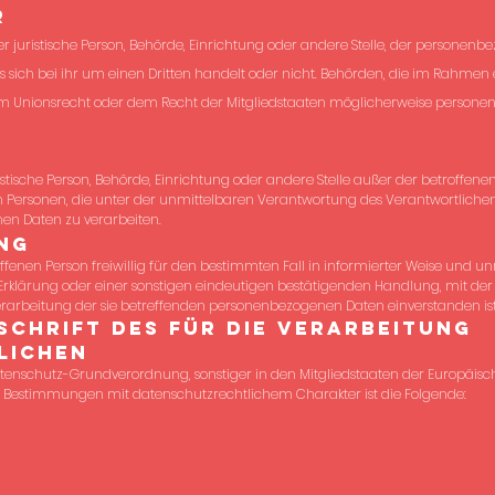
r
er juristische Person, Behörde, Einrichtung oder andere Stelle, der personen
 sich bei ihr um einen Dritten handelt oder nicht. Behörden, die im Rahmen
 Unionsrecht oder dem Recht der Mitgliedstaaten möglicherweise personen
juristische Person, Behörde, Einrichtung oder andere Stelle außer der betroffe
 Personen, die unter der unmittelbaren Verantwortung des Verantwortlichen
en Daten zu verarbeiten.
ng
roffenen Person freiwillig für den bestimmten Fall in informierter Weise und
rklärung oder einer sonstigen eindeutigen bestätigenden Handlung, mit der 
 Verarbeitung der sie betreffenden personenbezogenen Daten einverstanden ist
schrift des für die Verarbeitung
ichen
atenschutz-Grundverordnung, sonstiger in den Mitgliedstaaten der Europäis
 Bestimmungen mit datenschutzrechtlichem Charakter ist die Folgende: