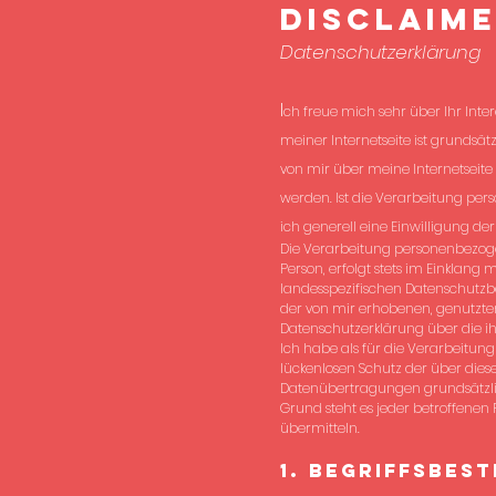
Disclaim
Datenschutzerklärung
I
ch freue mich sehr über Ihr Inte
meiner Internetseite ist grundsä
von mir über meine Internetseit
werden. Ist die Verarbeitung per
ich generell eine Einwilligung der
Die Verarbeitung personenbezoge
Person, erfolgt stets im Einkla
landesspezifischen Datenschutzb
der von mir erhobenen, genutzte
Datenschutzerklärung über die i
Ich habe als für die Verarbeitu
lückenlosen Schutz der über dies
Datenübertragungen grundsätzlich
Grund steht es jeder betroffenen
übermitteln.
1. Begriffsbes