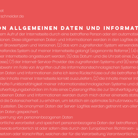
et
schneider.de
on allgemeinen Daten und Informa
edem Aufruf der Internetseite durch eine betroffene Person oder ein automatis
nen. Diese allgemeinen Daten und Informationen werden in den Logfiles des 
n Browsertypen und Versionen, (2) das vom zugreifenden System verwendete 
greifendes System auf meiner Internetseite gelangt (sogenannte Referrer), (4)
r Internetseite angesteuert werden, (5) das Datum und die Uhrzeit eines Zugrif
resse), (7) der Internet-Service-Provider des zugreifenden Systems und (8) son
bwehr im Falle von Angriffen auf die informationstechnologischen Systeme 
en Daten und Informationen ziehe ich keine Rückschlüsse auf die betroffene 
ie Inhalte meiner Internetseite korrekt auszuliefern, (2) die Inhalte meiner I
erhafte Funktionsfähigkeit meiner informationstechnologischen Systeme und d
rafverfolgungsbehörden im Falle eines Cyberangriffes die zur Strafverfolgu
hobenen Daten und Informationen werden durch mich daher einerseits statis
 die Datensicherheit zu erhöhen, um letztlich ein optimales Schutzniveau fü
ustellen. Die anonymen Daten der Server-Logfiles werden getrennt von allen
 Daten gespeichert.
 Sperrung von personenbezogenen Daten
ortliche verarbeitet und speichert personenbezogene Daten der betroffenen 
wecks erforderlich ist oder sofern dies durch den Europäischen Richtlinien
etzen oder Vorschriften, welchen der für die Verarbeitung Verantwortliche u