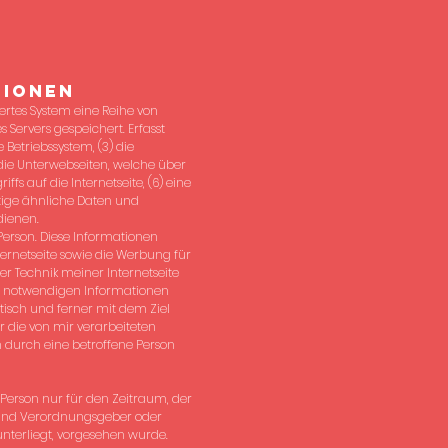
tionen
iertes System eine Reihe von
Servers gespeichert. Erfasst
Betriebssystem, (3) die
 die Unterwebseiten, welche über
fs auf die Internetseite, (6) eine
stige ähnliche Daten und
dienen.
Person. Diese Informationen
nternetseite sowie die Werbung für
er Technik meiner Internetseite
ng notwendigen Informationen
tisch und ferner mit dem Ziel
r die von mir verarbeiteten
 durch eine betroffene Person
Person nur für den Zeitraum, der
- und Verordnungsgeber oder
nterliegt, vorgesehen wurde.