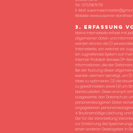
Tel.: 0172/6879751
E-Mail:
susanneschneider@gmx.n
Website:
www.susanne-dorothea-
3. Erfassung v
Meine Internetseite erfasst mit j
allgemeinen Daten und Informatio
werden können die (1) verwendete
Internetseite, von welcher ein zu
ein zugreifendes System auf meine
Internet-Protokoll-Adresse (IP-Ad
Informationen, die der Gefahrena
Bei der Nutzung dieser allgemein
werden vielmehr benötigt, um (1) d
diese zu optimieren, (3) die dau
zu gewährleisten sowie (4) um St
bereitzustellen. Diese anonym er
ausgewertet, den Datenschutz und
personenbezogenen Daten sicherz
angegebenen personenbezogenen
4. Routinemäßige Löschung und
Der für die Verarbeitung Verantw
zur Erreichung des Speicherungsz
einen anderen Gesetzgeber in Ges