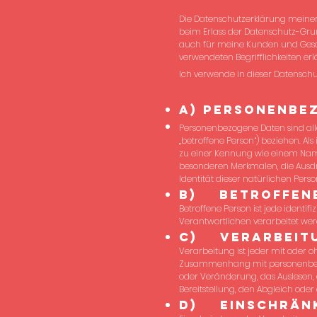
Die Datenschutzerklärung meiner
beim Erlass der Datenschutz-Grun
auch für meine Kunden und Geschä
verwendeten Begrifflichkeiten erl
Ich verwende in dieser Datensch
a) personenbe
Personenbezogene Daten sind alle 
„betroffene Person“) beziehen. Als
zu einer Kennung wie einem Nam
besonderen Merkmalen, die Ausd
Identität dieser natürlichen Perso
b) betroffen
Betroffene Person ist jede identi
Verantwortlichen verarbeitet wer
c) Verarbeit
Verarbeitung ist jeder mit oder 
Zusammenhang mit personenbezoge
oder Veränderung, das Auslesen,
Bereitstellung, den Abgleich ode
d) Einschränk