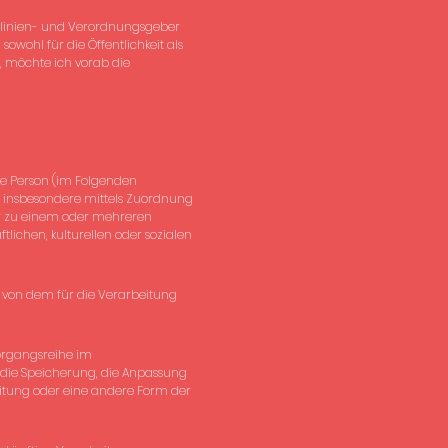
htlinien- und Verordnungsgeber
wohl für die Öffentlichkeit als
, möchte ich vorab die
che Person (im Folgenden
kt, insbesondere mittels Zuordnung
r zu einem oder mehreren
tlichen, kulturellen oder sozialen
en von dem für die Verarbeitung
Vorgangsreihe im
die Speicherung, die Anpassung
itung oder eine andere Form der