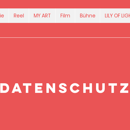
ie
Reel
MY ART
Film
Bühne
LILY OF L
Datenschut